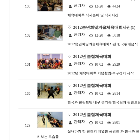
관리자
12-20
4424
133
체육대회후 식사준비 및 식사시간
2012송년회및겨울체육대회사진(1)
관리자
12-20
3818
132
2012송년회및겨울체육대회사진 한국뷔페음식
2012년 봄철체육대회
관리자
10-02
2929
131
2012년 체육대회후 기념촬영/족구경기 시작
2012년 봄철체육대회
관리자
10-02
2814
130
한국과 핀란드팀 배구 경기중/한국팀과 핀란드팀
2012년 봄철체육대회
관리자
10-02
2801
129
실내하키 한,핀간의 치열한 공방전 과 한국과 
켜보는 모습들