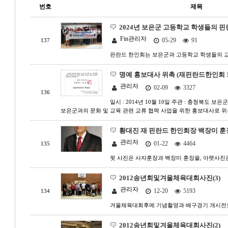
번호
제목
2024년 보은군 고등학교 학생들의 
Fin관리자
05-29
91
137
핀란드 한인회는 보은군과 고등학교 학생들의 
명예 홍보대사 위촉 (재핀란드한인회 
관리자
02-09
3327
136
일시 : 2014년 10월 10일 주관 : 충청북도 
보은군과의 문화 및 교육 관련 교류 협력 사업을 위한 홍보대사로
황대진 재 핀란드 한인회장 백장미 훈
관리자
01-22
4464
135
윗 사진은 사자훈장과 백장미 훈장을, 아랫사진은 장소
2012송년회및겨울체육대회사진(3)
관리자
12-20
5193
134
겨울체육대회후에 기념촬영과 배구경기 개시전
2012송년회및겨울체육대회사진(2)