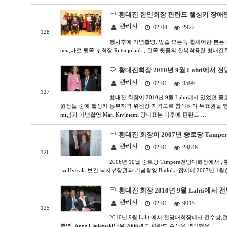
황대진 한인회장 핀란드 헬싱키 장애
관리자
02-04
2922
128
행사후에 기념촬영. 앞줄 오른쪽 휠체어탄 분은 장애
nen,바로 뒷쪽 부회장 Riitta jolanki, 왼쪽 뒷줄의 한복착용한 황대진
황대진회장 2010년 9월 Lahti에서 전
관리자
02-01
3599
127
황대진 회장이 2010년 9월 Lahti에서 있었던
원장들 중에 헬싱키 동부지역 위원장 자격으로 참석하여 투표권을 행사하고
mi님과 기념촬영.Mari Kiviniemi 당대표는 이후에 핀란드 …
황대진 회장이 2007년 중로당 Tampe
관리자
02-01
24846
126
2006년 10월 중로당 Tampere전당대회장에서 
isa Hyssala 보건 복지부장관과 기념촬영 Budoka 잡지에 2007년 
황대진 회장 2010년 9월 Lahti에서 
관리자
02-01
9015
125
2010년 9월 Lahti에서 전당대회장에서 전수상,현제 
촬영. Anneli Jademaki님은 2006년도 핀란드 수상을 엮임했음.