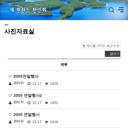
사진자료실
총 게시물 137건, 최근 0 건
글쓰기
제목
2005연말행사
관리자
12-17
1425
2005 연말행사2
관리자
12-17
1451
2005 연말행사
관리자
12-17
1429