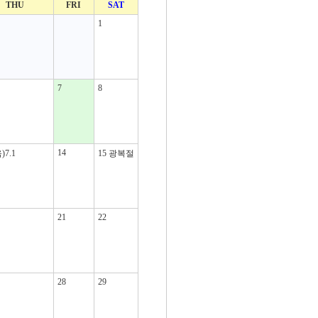
THU
FRI
SAT
1
7
8
14
)7.1
15
광복절
21
22
28
29