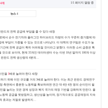
1/1 페이지 열람 중
4개
뉴스
4
란드의 전력 공급에 부담을 줄 수 있다
새창
도로에서 순수 전기차와 플러그인 하이브리드 차량의 수가 꾸준히 증가함에 따
급에 부담이 가중될 수 있는 것으로 나타났다. 이 대학의 연구팀은 수요가 높
 기간에 전력 공급이 특히 어려워질 것이라고 밝혔다. 이러한 소비 급증은 특
것으로 보이며, 현재 35개인 데이터센터 수는 이번 10년 말까지 100개 이상
, 핀란드 전력 생산량의 4분의…
 이민을
3
배로 늘려야 한다
새창
기 위해 이민 규모를 거의 3배로 늘려야 한다. 이는 최근 핀란드 경제연구
공 재정 측면에서 충분한 노동력을 확보하려면 연간 약 4만 4천 명의 순이민이 필
이민을 늘리는 것은 경제 성장과 복지 국가의 재정 기반을 강화하게 만든다. 올
 노동력 공급을 뒷받침하고, 생산성을 높이며, 장기적으로도 공공재정의 지속
제적 효과는 저절로 발생하지…